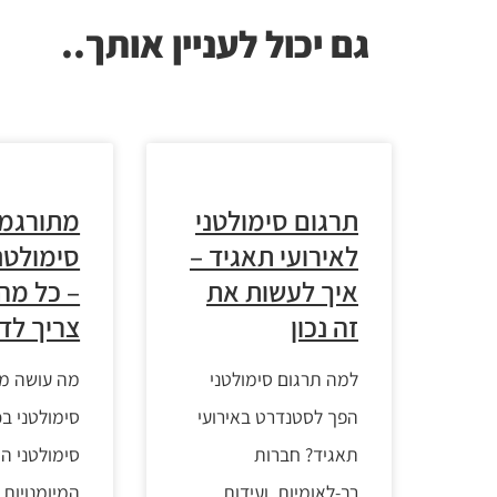
גם יכול לעניין אותך..
תרגום סימולטני
מתורגמן
לאירועי תאגיד –
סימולטנ
איך לעשות את
– כל מה
זה נכון
צריך לד
למה תרגום סימולטני
מה עושה מת
הפך לסטנדרט באירועי
סימולטני בכ
תאגיד? חברות
סימולטני ה
רב-לאומיות, ועידות
המיומנויות