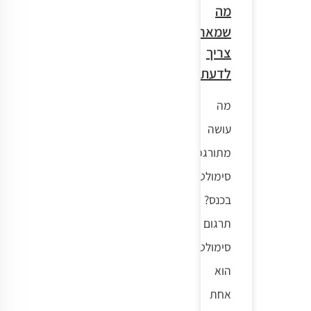
מה
שמארגן
צריך
לדעת
מה
עושה
מתורגמן
סימולטני
בכנס?
תרגום
סימולטני
הוא
אחת