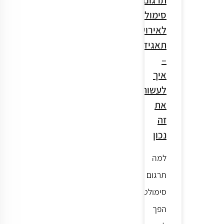
תרגום
סימולטני
לאירועי
תאגיד
–
איך
לעשות
את
זה
נכון
למה
תרגום
סימולטני
הפך