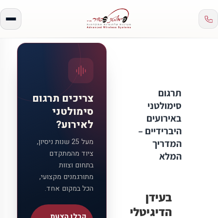
תרגום
צריכים תרגום
סימולטני
סימולטני
באירועים
לאירוע?
היברידיים –
מעל 25 שנות ניסיון,
המדריך
ציוד מהמתקדם
המלא
בתחום וצוות
מתורגמנים מקצועי,
הכל במקום אחד.
בעידן
הדיגיטלי
קבלו הצעת