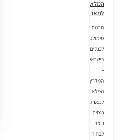
המלא
למארגנים
תרגום
סימולטני
לכנסים
בישראל
–
המדריך
המלא
למארגני
כנסים.
כיצד
לבחור