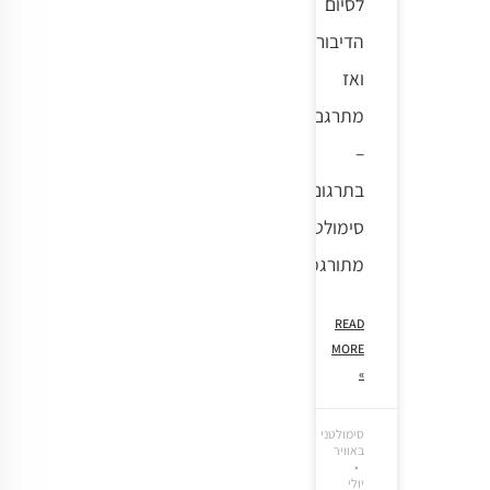
לסיום
הדיבור
ואז
מתרגם
–
בתרגום
סימולטני
מתורגמן
READ
MORE
»
סימולטני
באוויר
יולי