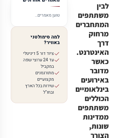
מאמרים אחרונים
לבין
משתתפים
טוען מאמרים…
המתחברים
מרחוק
למה סימולטני
דרך
באוויר?
האינטרנט.
ציוד דור 5 דיגיטלי
כאשר
עד 24 ערוצי שפה
במקביל
מדובר
מתורגמנים
באירועים
מקצועיים
שירות בכל הארץ
בינלאומיים
ובחו"ל
הכוללים
משתתפים
ממדינות
שונות,
הצורך