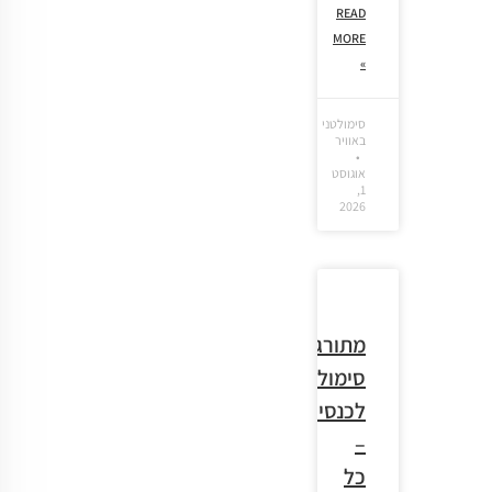
READ
MORE
»
סימולטני
באוויר
אוגוסט
1,
2026
מתורגמן
סימולטני
לכנסים
–
כל