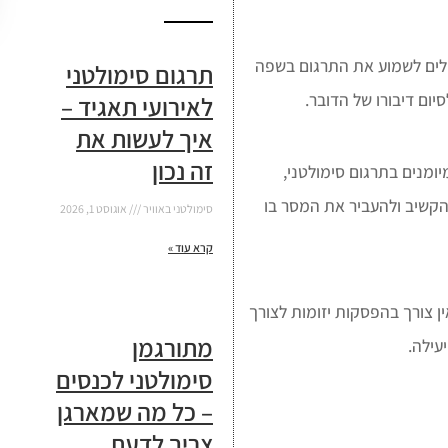
ולים לשמוע את התרגום בשפה
תרגום סימולטני
ום דיבורו של הדובר.
לאירועי תאגיד –
איך לעשות את
זה נכון
ומנים בתרגום סימולטני,
הקשיב ולהעביר את המסר בו
סימולטני באוויר
אוגוסט 1, 2026
קרא עוד »
ין צורך בהפסקות יזומות לצורך
מתורגמן
עילה.
סימולטני לכנסים
– כל מה שמארגן
צריך לדעת