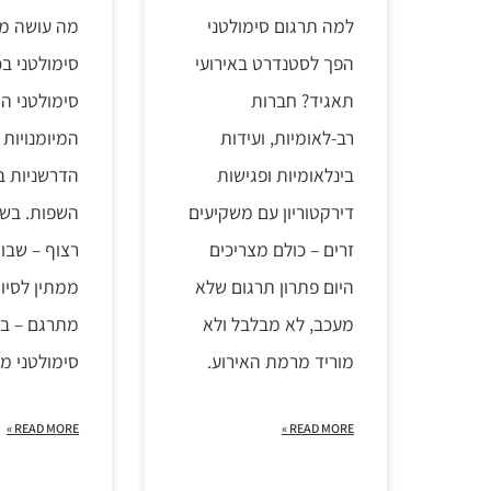
למה תרגום סימולטני
מה עושה מת
הפך לסטנדרט באירועי
סימולטני בכ
תאגיד? חברות
סימולטני ה
רב-לאומיות, ועידות
המיומנויות
בינלאומיות ופגישות
הדרשניות ב
דירקטוריון עם משקיעים
השפות. בשו
זרים – כולם מצריכים
רצוף – שבו
היום פתרון תרגום שלא
ממתין לסיום
מעכב, לא מבלבל ולא
מתרגם – בת
מוריד מרמת האירוע.
סימולטני מ
READ MORE »
READ MORE »