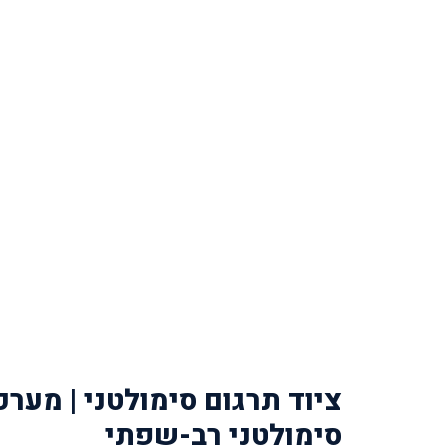
ציוד תרגום סימולטני | מער
סימולטני רב-שפתי