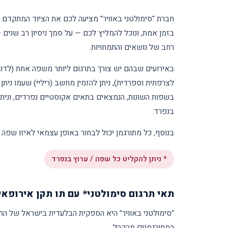
חברת "סימולטני באוויר" מציעה לכם את הציוד המתקדם ב
בזמן אמת, ונוכל להמליץ לכם — על סמך ניסיון רב שנים —
רחב של נושאים והתמחויות.
באירועים שבהם יש צורך בתרגום ליותר משפה אחת (לדוגמ
לצרפתית וספרדית), ניתן להזמין מחשב (ריליי) שעמו ניתן
בשפות השונות, הנמצאים בתאים אקוסטיים נפרדים, ונית
בנפרד.
בנוסף, כל מתורגמן יכול לבחור באופן עצמאי לאיזו שפה ל
* ניתן להקליט כל שפה / ערוץ בנפרד
תאי תרגום סימולטני* עם תו תקן אירופאי
"סימולטני באוויר" היא הספקית הבלעדית בישראל של הת
המתורגמנים מהקהל.