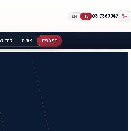
03-7369947
EN
HE
דף הבית
אודות
ציוד לת