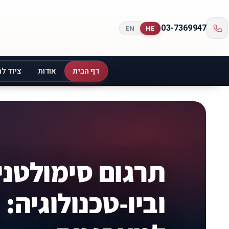
03-7369947
EN
HE
דף הבית
אודות
ציוד לת
תרגום סימולטני
וביו-טכנולוגיה: