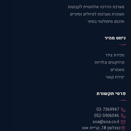
מערכת הדרכה אלחוטית לקבוצות
השכרת מערכות לטיולים וסיורים
תרגום סימולטני בסיור
ניווט מהיר
מכירת ציוד
פרויקטים וגלריות
מאמרים
יצירת קשר
פרטי תקשורת
03-7369947
052-5906046
soa@soa.co.il
כצנלסון 18, קריית אונו