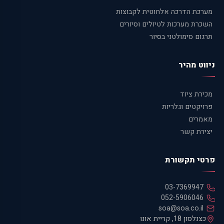
מערכת הדרכה אלחוטית לקבוצות
השכרת מערכות לטיולים וסיורים
תרגום סימולטני בסיור
ניווט מהיר
מכירת ציוד
פרויקטים וגלריות
מאמרים
יצירת קשר
פרטי תקשורת
03-7369947
052-5906046
soa@soa.co.il
כצנלסון 18, קריית אונו