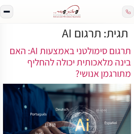
תגית:
תרגום AI
תרגום סימולטני באמצעות AI: האם
בינה מלאכותית יכולה להחליף
מתורגמן אנושי?