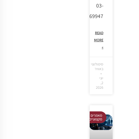
03-
7369947
READ
MORE
»
סימולטני
באוויר
יוני
2,
2026
מאמרים
מקצועיים