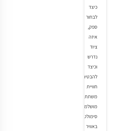
כיצד
לבחור
ספק,
איזה
ציוד
נדרש
וכיצד
להבטיח
חוויית
משתתף
מושלמת.
סימולטני
באוויר