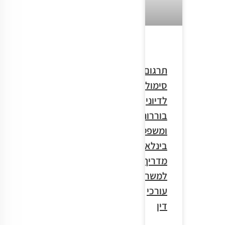
תרגום
סימולטני
לדיוני
בוררות
ומשפטים
בינלאומיים:
מדריך
למשרדי
עורכי
דין