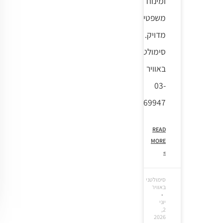
ומינוח
משפטי
מדויק.
סימולטני
באוויר
03-
7369947
READ
MORE
»
סימולטני
באוויר
יוני
2,
2026