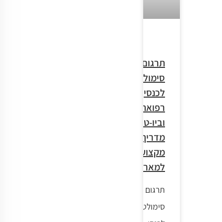
תרגום
סימולטני
לכנסי
רפואה
וביו-טכנולוגיה:
מדריך
מקצועי
למארגנים
תרגום
סימולטני