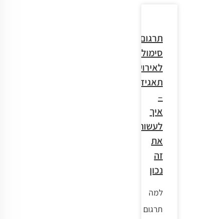
תרגום
סימולטני
לאירועי
תאגיד
–
איך
לעשות
את
זה
נכון
למה
תרגום