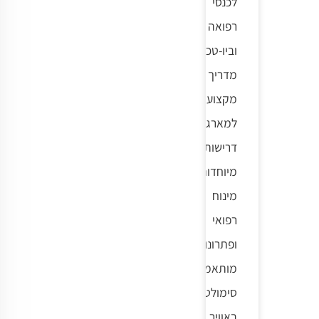
לכנסי
רפואה
וביו-טכנולוגיה:
מדריך
מקצועי
למארגנים.
דרישות
מיוחדות,
מינוח
רפואי
ופתרונות
מותאמים.
סימולטני
באוויר