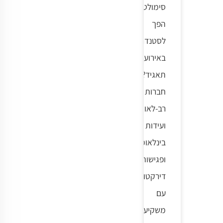
סימולטני
הפך
לסטנדרט
באירועי
תאגיד?
חברות
רב-לאומיות,
ועידות
בינלאומיות
ופגישות
דירקטוריון
עם
משקיעים