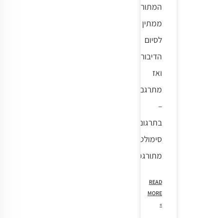
המתורגמן
ממתין
לסיום
הדיבור
ואז
מתרגם
–
בתרגום
סימולטני
מתורגמן
READ
MORE
»