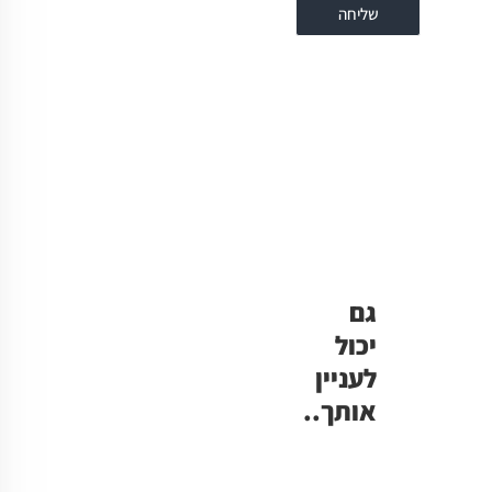
שליחה
גם
יכול
לעניין
אותך..