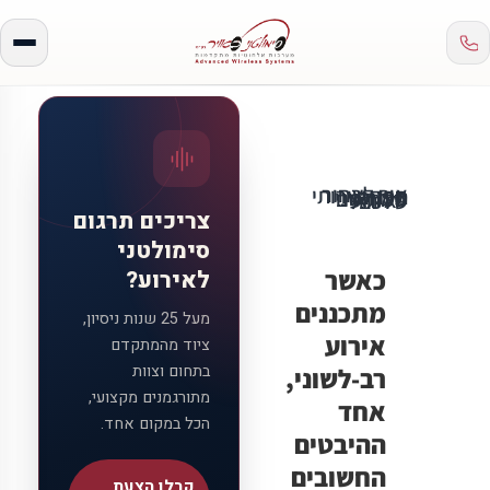
איך לבחור ספק שירותי תרגום סימולטני שמתאים לאירוע שלכם?
צריכים תרגום
סימולטני
כאשר
לאירוע?
מתכננים
מעל 25 שנות ניסיון,
אירוע
ציוד מהמתקדם
בתחום וצוות
רב-לשוני,
מתורגמנים מקצועי,
אחד
הכל במקום אחד.
ההיבטים
החשובים
קבלו הצעת