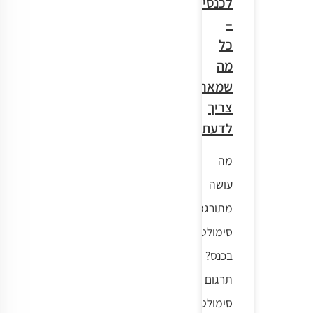
לכנסים
–
כל
מה
שמארגן
צריך
לדעת
מה
עושה
מתורגמן
סימולטני
בכנס?
תרגום
סימולטני