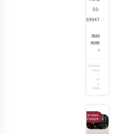
03-
7369947
READ
MORE
»
סימולטני
באוויר
יוני
2,
2026
מאמרים
מקצועיים