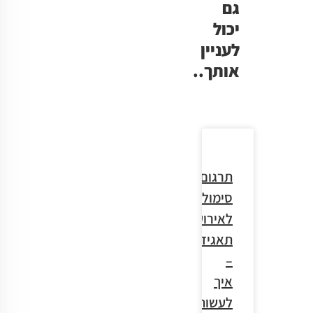
גם
יכול
לעניין
אותך..
תרגום
סימולטני
לאירועי
תאגיד
–
איך
לעשות