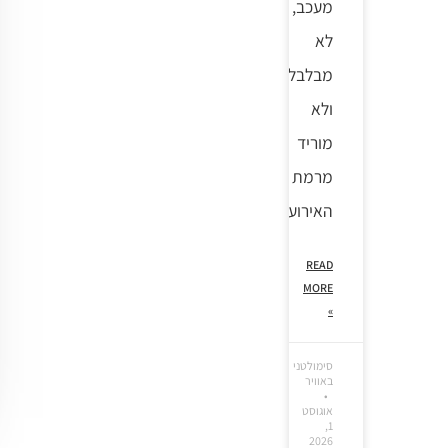
מעכב,
לא
מבלבל
ולא
מוריד
מרמת
האירוע.
READ
MORE
»
סימולטני
באוויר
אוגוסט
1,
2026